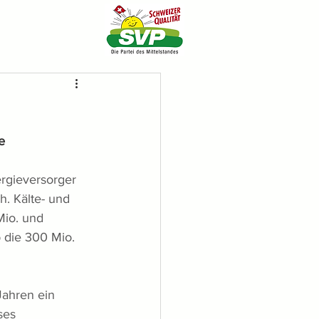
e
ergieversorger 
. Kälte- und 
Mio. und 
b die 300 Mio. 
Jahren ein 
ses 