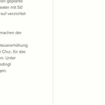
ren geplante 
eater mit 50 
uf verzichtet 
 machen der 
 Steuererhöhung 
Chur, für das 
en. Unter 
edingt 
gen. 