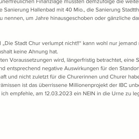
 unerfreulichen Finanzlage müssten demzufolge die weite
ie Sanierung Hallenbad mit 40 Mio., die Sanierung Stadtth
zu nennen, um Jahre hinausgeschoben oder gänzliche dara
 „Die Stadt Chur verlumpt nicht!!“ kann wohl nur jemand
shalt keine Ahnung hat. 
en Voraussetzungen wird, längerfristig betrachtet, eine
d entsprechend negative Auswirkungen für den Standort 
aft und nicht zuletzt für die Churerinnen und Churer hab
rämissen ist das überrissene Millionenprojekt der IBC unb
ich empfehle, am 12.03.2023 ein NEIN in die Urne zu le