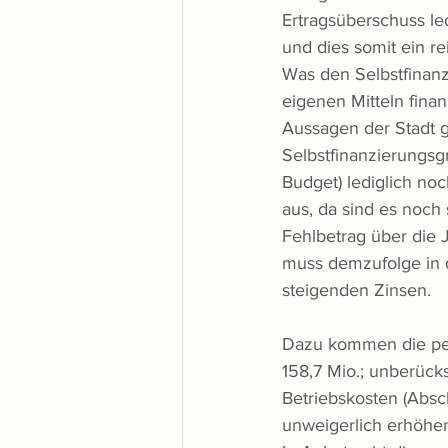
Ertragsüberschuss le
und dies somit ein re
Was den Selbstfinanzi
eigenen Mitteln fina
Aussagen der Stadt g
Selbstfinanzierungsg
Budget) lediglich no
aus, da sind es noch 
Fehlbetrag über die 
muss demzufolge in d
steigenden Zinsen. 
Dazu kommen die per 
158,7 Mio.; unberücks
Betriebskosten (Absc
unweigerlich erhöhe