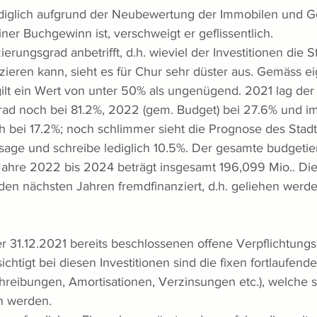
diglich aufgrund der Neubewertung der Immobilen und Ge
iner Buchgewinn ist, verschweigt er geflissentlich. 
erungsgrad anbetrifft, d.h. wieviel der Investitionen die St
nzieren kann, sieht es für Chur sehr düster aus. Gemäss e
ilt ein Wert von unter 50% als ungenügend. 2021 lag der
rad noch bei 81.2%, 2022 (gem. Budget) bei 27.6% und i
ch bei 17.2%; noch schlimmer sieht die Prognose des Stadt
sage und schreibe lediglich 10.5%. Der gesamte budgetiert
Jahre 2022 bis 2024 beträgt insgesamt 196,099 Mio.. Die
en nächsten Jahren fremdfinanziert, d.h. geliehen werde
31.12.2021 bereits beschlossenen offene Verpflichtungs
ichtigt bei diesen Investitionen sind die fixen fortlaufende
hreibungen, Amortisationen, Verzinsungen etc.), welche s
n werden. 