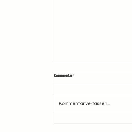
Kommentare
Kommentar verfassen...
Danke für 51'031 Stimmen