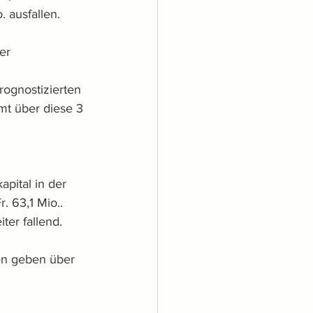
 ausfallen.
er 
ognostizierten 
mt über diese 3 
pital in der 
 63,1 Mio.. 
ter fallend.
n geben über 