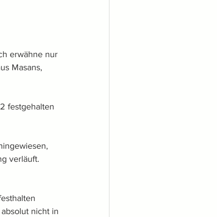
ich erwähne nur 
aus Masans, 
2 festgehalten 
hingewiesen, 
g verläuft. 
esthalten 
bsolut nicht in 