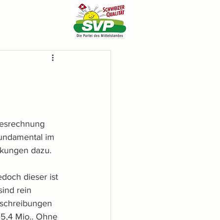
resrechnung 
undamental im 
rkungen dazu.
doch dieser ist 
ind rein 
bschreibungen 
 5,4 Mio.. Ohne 