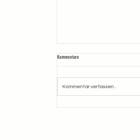
Kommentare
Kommentar verfassen...
Danke für 51'031 Stimmen