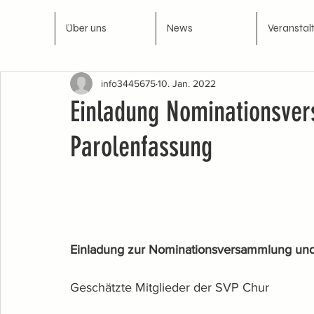
Über uns
News
Veranstal
info3445675
10. Jan. 2022
Einladung Nominationsve
Parolenfassung
Einladung zur Nominationsversammlung und
Geschätzte Mitglieder der SVP Chur