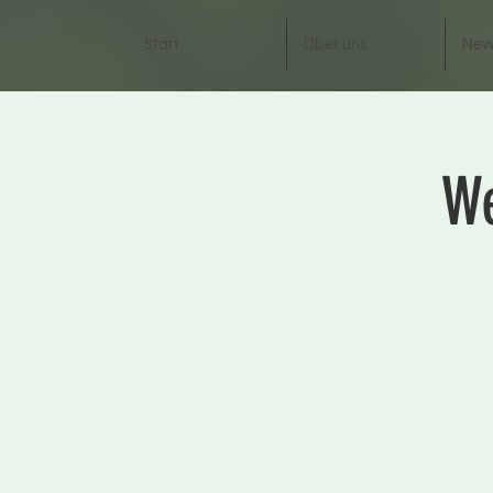
Start
Über uns
New
We