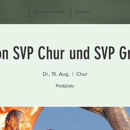
s
Veranstaltungen
Kontakt
on SVP Chur und SVP 
Di., 15. Aug.
  |  
Chur
Postplatz